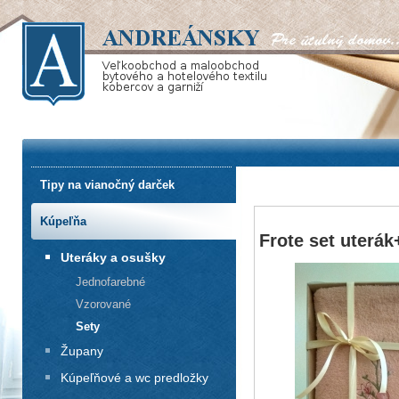
Tipy na vianočný darček
Kúpeľňa
Frote set uterá
Uteráky a osušky
Jednofarebné
Vzorované
Sety
Župany
Kúpeľňové a wc predložky