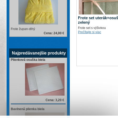
Frote set uterák+osu
zelený
Frote set s výšivkou
Frote župan-dlhý
Prečítajte si viac
Cena: 24,00 €
Najpredávanejšie produkty
Plienková osuška biela
Cena: 3,20 €
Bavlnená plienka biela