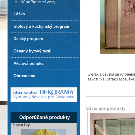
Kúpeľňové závesy
Lôžko
Stolový a kuchynský program
Detský program
Ostatný bytový textil
Akciová ponuka
Uterák a osuška sú vyrobené 
Obrusovina
savosť.Na uteráku aj osuške 
Súvisiace produkty
Odporúčané produkty
Župan žltý