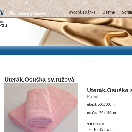
Úvodná stránka
O firme
Sorti
Uterák,Osuška sv.ružová
Uterák,Osuška 
Popis
uterák 50x100cm
osuška 70x150cm
Vlastnosti
100% bavlna