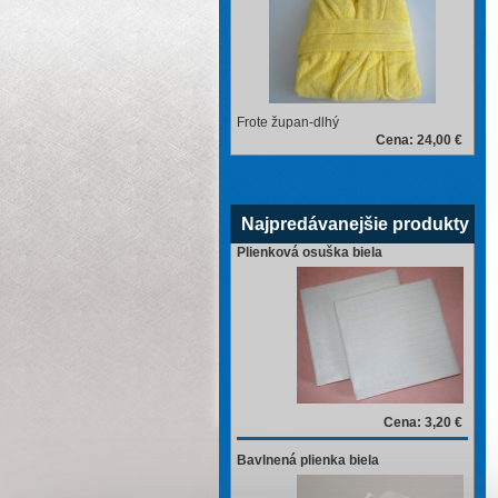
Frote župan-dlhý
Cena: 24,00 €
Najpredávanejšie produkty
Plienková osuška biela
Cena: 3,20 €
Bavlnená plienka biela