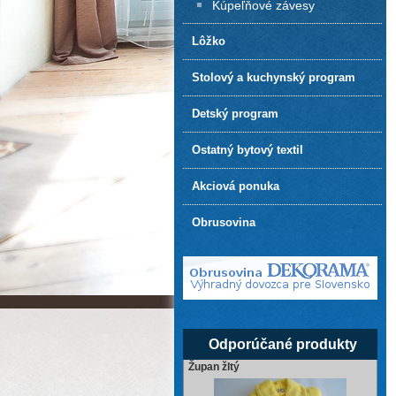
Kúpeľňové závesy
Lôžko
Stolový a kuchynský program
Detský program
Ostatný bytový textil
Akciová ponuka
Obrusovina
Odporúčané produkty
Župan žltý