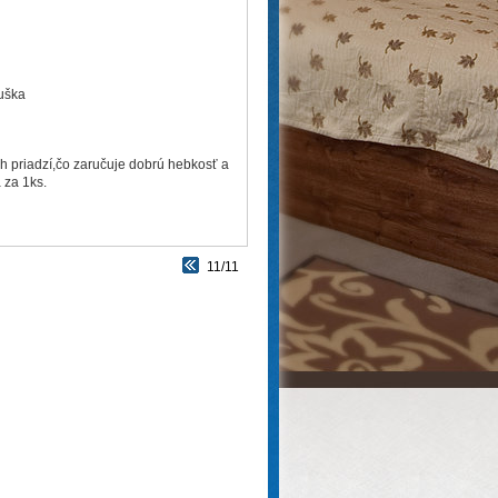
suška
h priadzí,čo zaručuje dobrú hebkosť a
za 1ks.
11/11