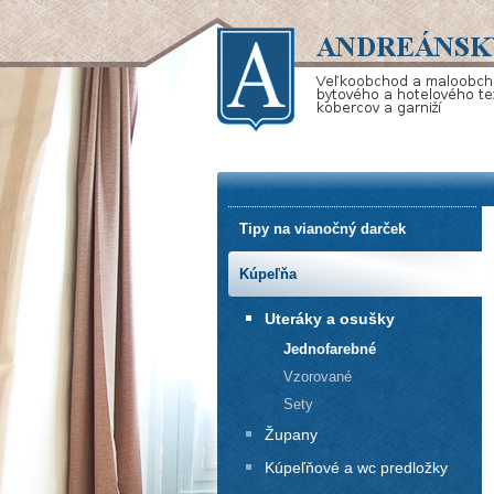
Tipy na vianočný darček
Kúpeľňa
Uteráky a osušky
Jednofarebné
Vzorované
Sety
Župany
Kúpeľňové a wc predložky