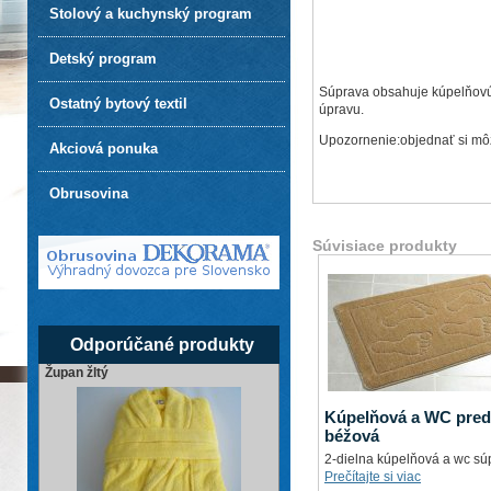
Stolový a kuchynský program
Detský program
Súprava obsahuje kúpelňovú
Ostatný bytový textil
úpravu.
Upozornenie:objednať si môž
Akciová ponuka
Obrusovina
Súvisiace produkty
Odporúčané produkty
Župan žltý
Kúpelňová a WC pred
béžová
2-dielna kúpelňová a wc sú
Prečítajte si viac